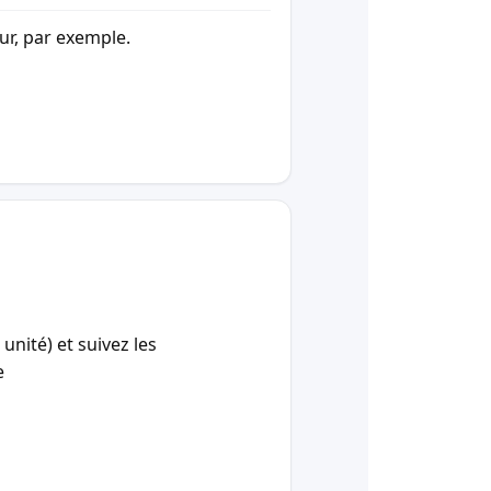
our, par exemple.
unité) et suivez les
e