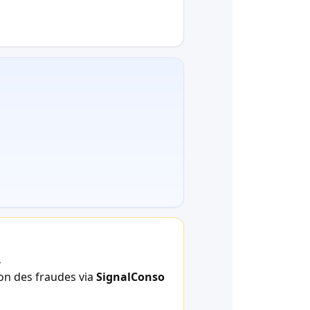
.
ion des fraudes via
SignalConso