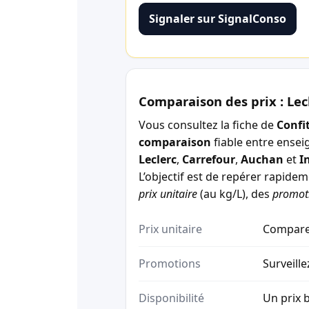
Signaler sur SignalConso
Comparaison des prix : Lec
Vous consultez la fiche de
Confi
comparaison
fiable entre ensei
Leclerc
,
Carrefour
,
Auchan
et
I
L’objectif est de repérer rapide
prix unitaire
(au kg/L), des
promot
Prix unitaire
Comparez
Promotions
Surveille
Disponibilité
Un prix b