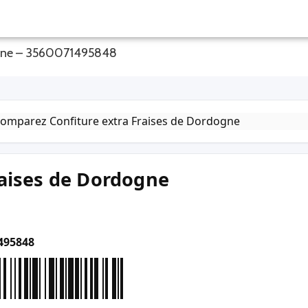
dogne – 3560071495848
raises de Dordogne
495848