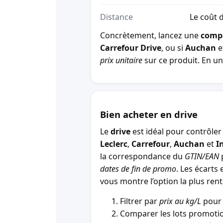
Distance
Le coût d
Concrètement, lancez une
comp
Carrefour Drive
, ou si
Auchan
e
prix unitaire
sur ce produit. En un 
Bien acheter en drive
Le
drive
est idéal pour contrôler 
Leclerc
,
Carrefour
,
Auchan
et
I
la correspondance du
GTIN/EAN
p
dates de fin de promo
. Les écarts 
vous montre l’option la plus r
Filtrer par
prix au kg/L
pour 
Comparer les lots promotio