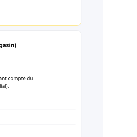
gasin)
enant compte du
ial).