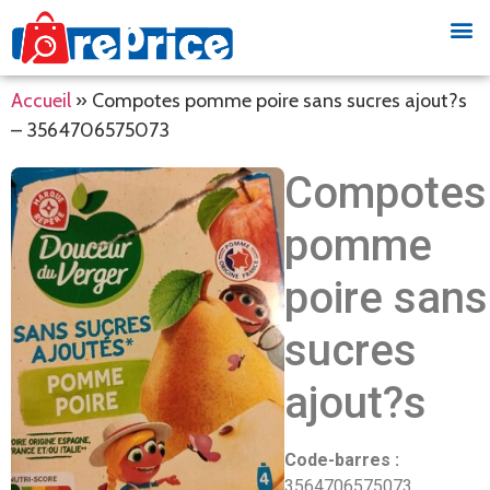
Accueil
»
Compotes pomme poire sans sucres ajout?s
– 3564706575073
Compotes
pomme
poire sans
sucres
ajout?s
Code-barres :
3564706575073