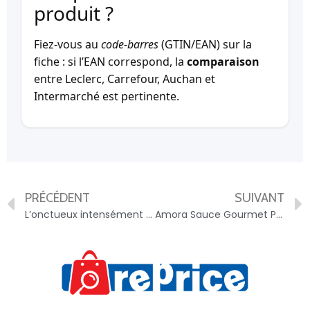
produit ?
Fiez-vous au
code-barres
(GTIN/EAN) sur la
fiche : si l’EAN correspond, la
comparaison
entre Leclerc, Carrefour, Auchan et
Intermarché est pertinente.
PRÉCÉDENT
SUIVANT
L’onctueux intensément châtaigne – 3608580879190
Amora Sauce Gourmet Poivre aux Baies Roses Concassées 188g – 8711200468522