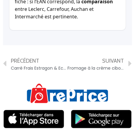
fiche : si l’EAN correspond, la
comparaison
entre Leclerc, Carrefour, Auchan et
Intermarché est pertinente.
PRÉCÉDENT
SUIVANT
Carré Frais Estragon & Echalote (17,5% MG) – 3480342958660
Fromage à la crème ciboulette – 3272770094443