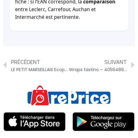
fiche : si l’EAN correspond, la
comparaison
entre Leclerc, Carrefour, Auchan et
Intermarché est pertinente.
PRÉCÉDENT
SUIVANT
LE PETIT MARSEILLAIS Ecopack recharge 500ml pêche blanche bio et nectarine bio – 3574661813622
Wraps tastino – 4056489374763