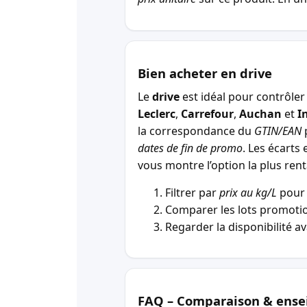
Bien acheter en drive
Le
drive
est idéal pour contrôler 
Leclerc
,
Carrefour
,
Auchan
et
I
la correspondance du
GTIN/EAN
p
dates de fin de promo
. Les écarts 
vous montre l’option la plus r
Filtrer par
prix au kg/L
pour 
Comparer les lots promotio
Regarder la disponibilité a
FAQ – Comparaison & ense