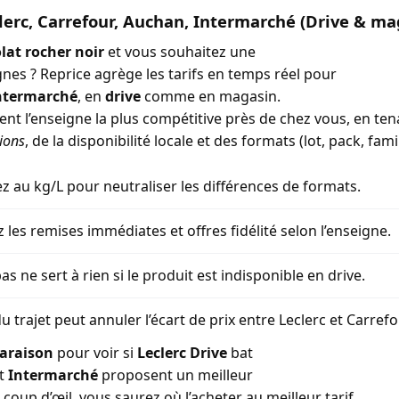
lerc, Carrefour, Auchan, Intermarché (Drive & ma
lat rocher noir
et vous souhaitez une
gnes ? Reprice agrège les tarifs en temps réel pour
ntermarché
, en
drive
comme en magasin.
ment l’enseigne la plus compétitive près de chez vous, en t
ions
, de la disponibilité locale et des formats (lot, pack, famil
 au kg/L pour neutraliser les différences de formats.
z les remises immédiates et offres fidélité selon l’enseigne.
as ne sert à rien si le produit est indisponible en drive.
u trajet peut annuler l’écart de prix entre Leclerc et Carref
araison
pour voir si
Leclerc Drive
bat
t
Intermarché
proposent un meilleur
coup d’œil, vous saurez où l’acheter au meilleur tarif.