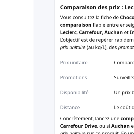
Comparaison des prix : Lec
Vous consultez la fiche de
Choco
comparaison
fiable entre ensei
Leclerc
,
Carrefour
,
Auchan
et
I
L’objectif est de repérer rapide
prix unitaire
(au kg/L), des
promot
Prix unitaire
Comparez
Promotions
Surveille
Disponibilité
Un prix b
Distance
Le coût d
Concrètement, lancez une
comp
Carrefour Drive
, ou si
Auchan
e
prix unitaire
sur ce produit. En un 