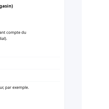
gasin)
enant compte du
ial).
our, par exemple.