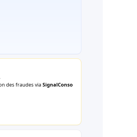
.
ion des fraudes via
SignalConso