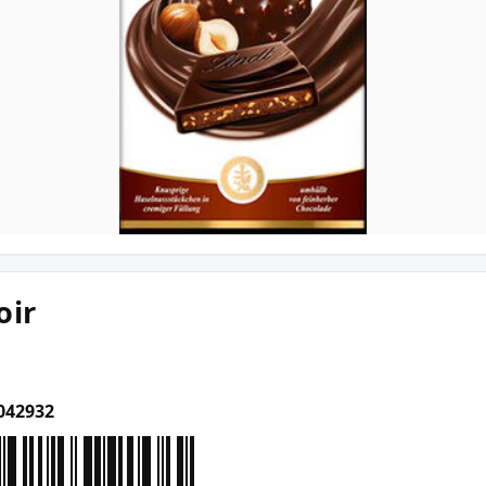
oir
042932