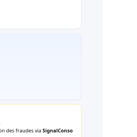
.
ion des fraudes via
SignalConso