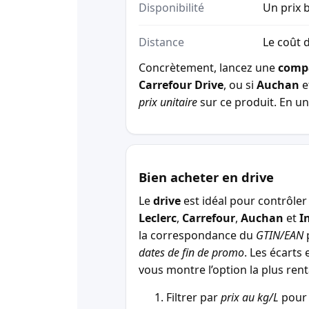
Disponibilité
Un prix b
Distance
Le coût d
Concrètement, lancez une
comp
Carrefour Drive
, ou si
Auchan
e
prix unitaire
sur ce produit. En un 
Bien acheter en drive
Le
drive
est idéal pour contrôler 
Leclerc
,
Carrefour
,
Auchan
et
I
la correspondance du
GTIN/EAN
p
dates de fin de promo
. Les écarts 
vous montre l’option la plus r
Filtrer par
prix au kg/L
pour 