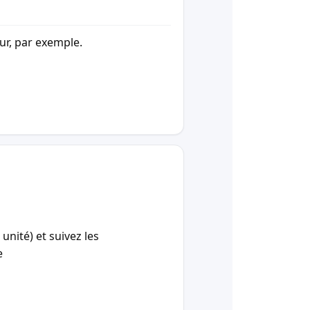
our, par exemple.
unité) et suivez les
e