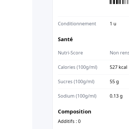
Conditionnement
1 u
Santé
Nutri-Score
Non ren
Calories (100g/ml)
527 kcal
Sucres (100g/ml)
55 g
Sodium (100g/ml)
0.13 g
Composition
Additifs : 0