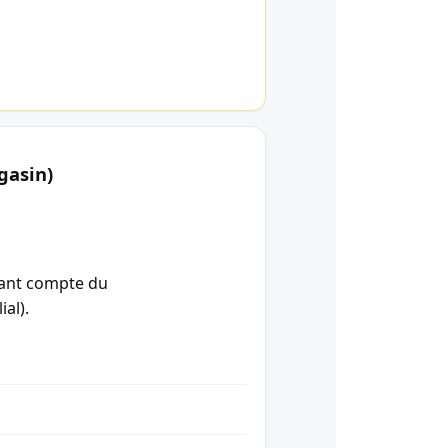
gasin)
enant compte du
ial).