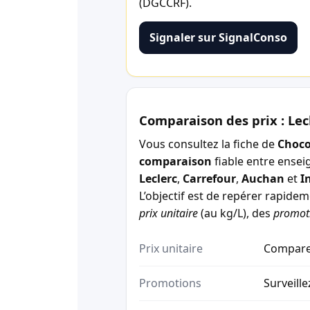
(DGCCRF).
Signaler sur SignalConso
Comparaison des prix : Lec
Vous consultez la fiche de
Choco
comparaison
fiable entre ensei
Leclerc
,
Carrefour
,
Auchan
et
I
L’objectif est de repérer rapide
prix unitaire
(au kg/L), des
promot
Prix unitaire
Comparez
Promotions
Surveille