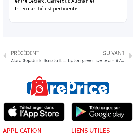
entre Leclerc, Carrefour, Auchan et
Intermarché est pertinente.
PRÉCÉDENT
SUIVANT
Alpro Sojadrink, Barista 1L – 5411188115434
Lipton green ice tea – 8711200450268
APPLICATION
LIENS UTILES