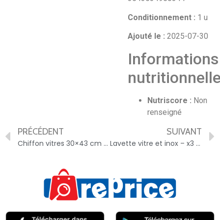
Conditionnement :
1 u
Ajouté le :
2025-07-30
Informations
nutritionnell
Nutriscore :
Non
renseigné
PRÉCÉDENT
SUIVANT
Chiffon vitres 30×43 cm ELEPHANT LBD – 3543534950436
Lavette vitre et inox – x3 ELEPHANT – 3543534950818