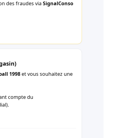
ion des fraudes via
SignalConso
gasin)
all 1998
et vous souhaitez une
enant compte du
ial).