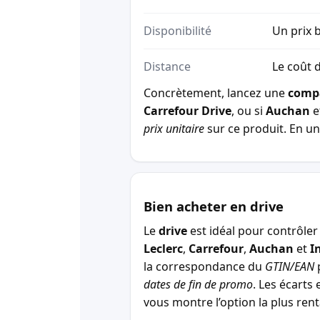
Disponibilité
Un prix b
Distance
Le coût d
Concrètement, lancez une
comp
Carrefour Drive
, ou si
Auchan
e
prix unitaire
sur ce produit. En un 
Bien acheter en drive
Le
drive
est idéal pour contrôler 
Leclerc
,
Carrefour
,
Auchan
et
I
la correspondance du
GTIN/EAN
p
dates de fin de promo
. Les écarts 
vous montre l’option la plus r