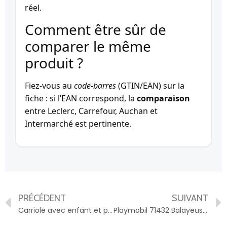
réel.
Comment être sûr de
comparer le même
produit ?
Fiez-vous au
code-barres
(GTIN/EAN) sur la
fiche : si l’EAN correspond, la
comparaison
entre Leclerc, Carrefour, Auchan et
Intermarché est pertinente.
PRÉCÉDENT
SUIVANT
Carriole avec enfant et poney – Country – 70998 PLAYMOBIL – 4008789709981
Playmobil 71432 Balayeuse De Voirie – City Action – Des 4 Ans – 4008789714329