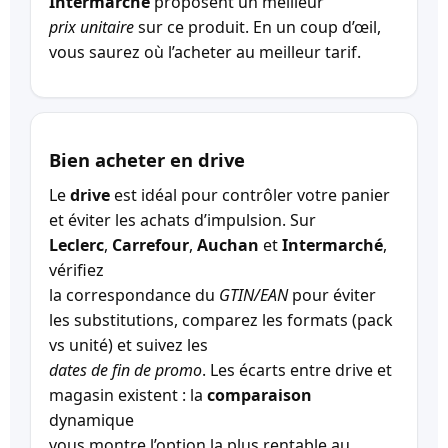
Intermarché
proposent un meilleur
prix unitaire
sur ce produit. En un coup d’œil,
vous saurez où l’acheter au meilleur tarif.
Bien acheter en drive
Le
drive
est idéal pour contrôler votre panier
et éviter les achats d’impulsion. Sur
Leclerc
,
Carrefour
,
Auchan
et
Intermarché
,
vérifiez
la correspondance du
GTIN/EAN
pour éviter
les substitutions, comparez les formats (pack
vs unité) et suivez les
dates de fin de promo
. Les écarts entre drive et
magasin existent : la
comparaison
dynamique
vous montre l’option la plus rentable au