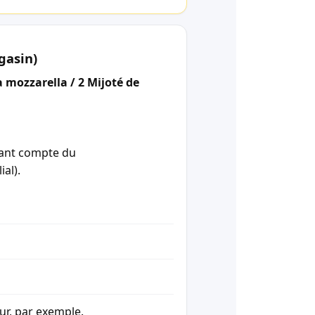
gasin)
 mozzarella / 2 Mijoté de
enant compte du
ial).
our, par exemple.