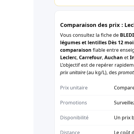
Comparaison des prix : Lec
Vous consultez la fiche de
BLEDI
légumes et lentilles Dès 12 moi
comparaison
fiable entre ensei
Leclerc
,
Carrefour
,
Auchan
et
I
L’objectif est de repérer rapide
prix unitaire
(au kg/L), des
promot
Prix unitaire
Comparez
Promotions
Surveille
Disponibilité
Un prix b
Distance
Le coût d