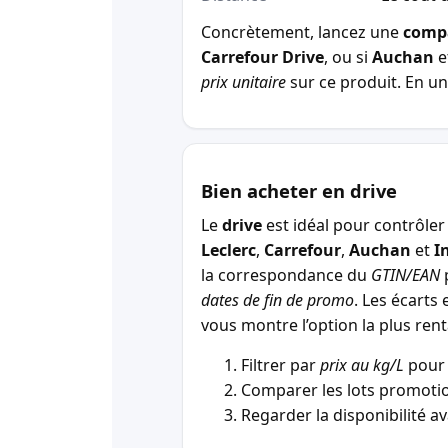
Concrètement, lancez une
comp
Carrefour Drive
, ou si
Auchan
e
prix unitaire
sur ce produit. En un 
Bien acheter en drive
Le
drive
est idéal pour contrôler 
Leclerc
,
Carrefour
,
Auchan
et
I
la correspondance du
GTIN/EAN
p
dates de fin de promo
. Les écarts 
vous montre l’option la plus r
Filtrer par
prix au kg/L
pour 
Comparer les lots promotio
Regarder la disponibilité a