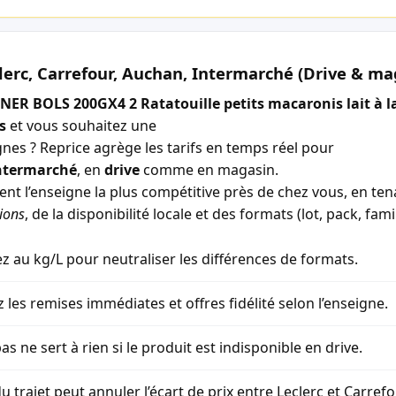
lerc, Carrefour, Auchan, Intermarché (Drive & ma
NER BOLS 200GX4 2 Ratatouille petits macaronis lait à la
s
et vous souhaitez une
gnes ? Reprice agrège les tarifs en temps réel pour
ntermarché
, en
drive
comme en magasin.
ment l’enseigne la plus compétitive près de chez vous, en t
ions
, de la disponibilité locale et des formats (lot, pack, famil
 au kg/L pour neutraliser les différences de formats.
z les remises immédiates et offres fidélité selon l’enseigne.
as ne sert à rien si le produit est indisponible en drive.
u trajet peut annuler l’écart de prix entre Leclerc et Carref