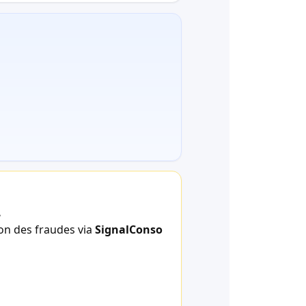
.
ion des fraudes via
SignalConso