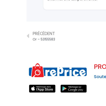
PRÉCÉDENT
Or – 53155583
PRO
Soute