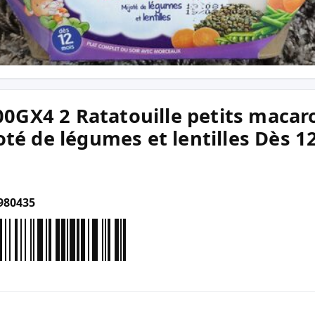
GX4 2 Ratatouille petits macaron
oté de légumes et lentilles Dès 1
980435