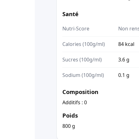
Santé
Nutri-Score
Non ren
Calories (100g/ml)
84 kcal
Sucres (100g/ml)
3.6 g
Sodium (100g/ml)
0.1 g
Composition
Additifs : 0
Poids
800 g