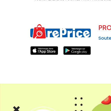
PRO
Soute