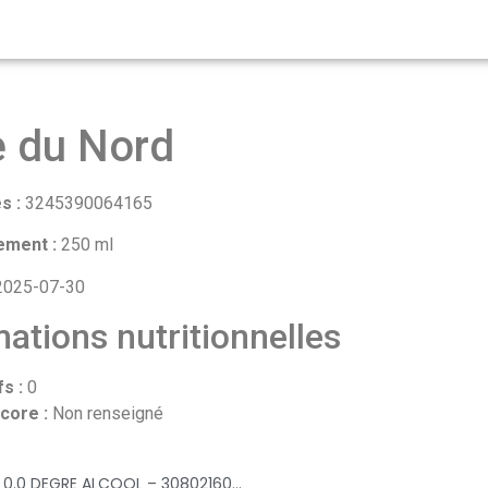
e du Nord
s :
3245390064165
ement :
250 ml
025-07-30
ations nutritionnelles
fs :
0
core :
Non renseigné
Tourtel 12X27,5CL TOURTEL TWIST FRAMBOISE 0.0 DEGRE ALCOOL – 3080216055305