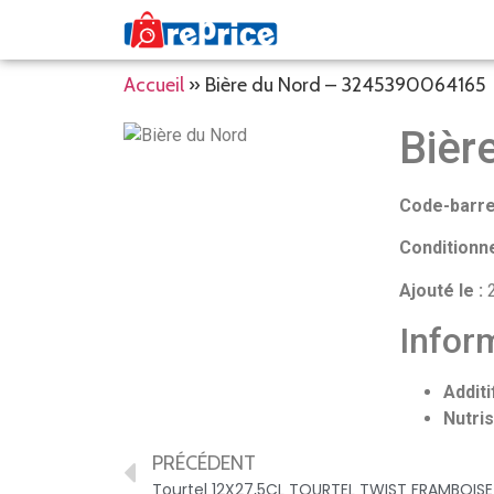
Accueil
»
Bière du Nord – 3245390064165
Bièr
Code-barre
Conditionn
Ajouté le :
2
Inform
Additi
Nutris
PRÉCÉDENT