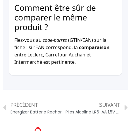
Comment être sûr de
comparer le même
produit ?
Fiez-vous au
code-barres
(GTIN/EAN) sur la
fiche : si l’EAN correspond, la
comparaison
entre Leclerc, Carrefour, Auchan et
Intermarché est pertinente.
PRÉCÉDENT
SUIVANT
Energizer Batterie Rechargeable Nimh Aa 1.2 V Extreme 2300 Mah 4-blister – 3665476011041
Piles Alcaline LR6-AA 1,5V Power ENERGIZER – 7638900410846