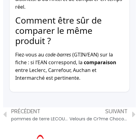
réel.
Comment être sûr de
comparer le même
produit ?
Fiez-vous au
code-barres
(GTIN/EAN) sur la
fiche : si l’EAN correspond, la
comparaison
entre Leclerc, Carrefour, Auchan et
Intermarché est pertinente.
PRÉCÉDENT
SUIVANT
pommes de terre LECOUDRAY calibre 40/60 – 3471422300325
Velours de Cr?me Chocolat au lait, Caramel beurre sal? au sel de Gu?rande – 3023290002780