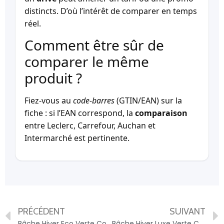
distincts. D’où l’intérêt de comparer en temps
réel.
Comment être sûr de
comparer le même
produit ?
Fiez-vous au
code-barres
(GTIN/EAN) sur la
fiche : si l’EAN correspond, la
comparaison
entre Leclerc, Carrefour, Auchan et
Intermarché est pertinente.
PRÉCÉDENT
SUIVANT
Bâche Hiver Eco Verte Compatible Piscine Cristaline Evolux 8.40×3.70m – 3700501158862
Bâche Hiver Luxe Verte Compatible Piscine Cristaline Evolux 5.30×3.70m – 3700501158800