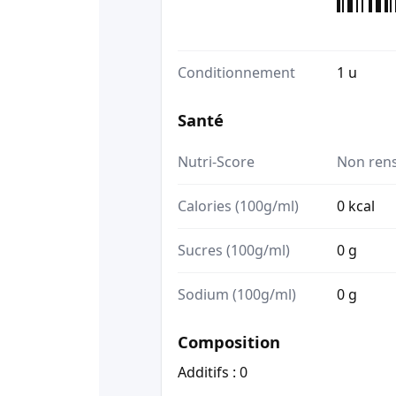
Conditionnement
1 u
Santé
Nutri-Score
Non ren
Calories (100g/ml)
0 kcal
Sucres (100g/ml)
0 g
Sodium (100g/ml)
0 g
Composition
Additifs : 0