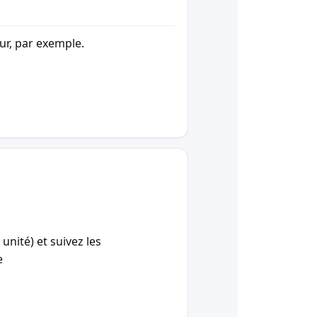
our, par exemple.
unité) et suivez les
e