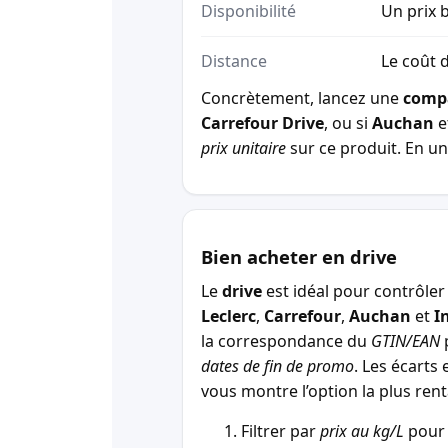
Disponibilité
Un prix b
Distance
Le coût d
Concrètement, lancez une
comp
Carrefour Drive
, ou si
Auchan
e
prix unitaire
sur ce produit. En un 
Bien acheter en drive
Le
drive
est idéal pour contrôler 
Leclerc
,
Carrefour
,
Auchan
et
I
la correspondance du
GTIN/EAN
p
dates de fin de promo
. Les écarts 
vous montre l’option la plus r
Filtrer par
prix au kg/L
pour 