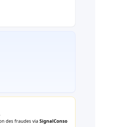
.
ion des fraudes via
SignalConso