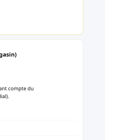
gasin)
enant compte du
ial).