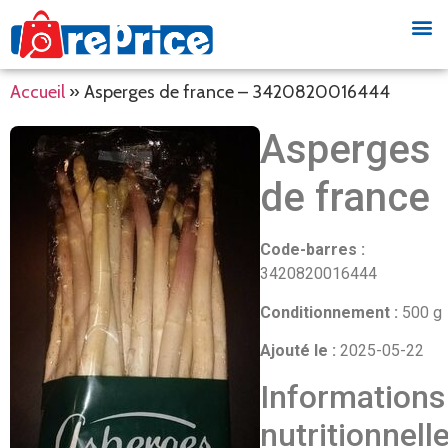
Accueil
»
Asperges de france – 3420820016444
Asperges
de france
Code-barres :
3420820016444
Conditionnement :
500 g
Ajouté le :
2025-05-22
Informations
nutritionnell