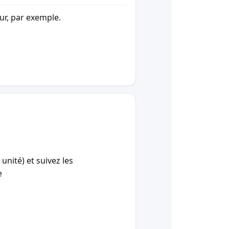
our, par exemple.
unité) et suivez les
e