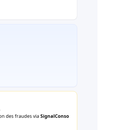
.
ion des fraudes via
SignalConso