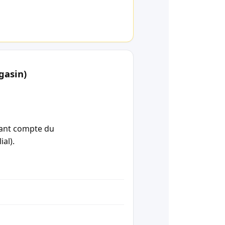
gasin)
enant compte du
ial).