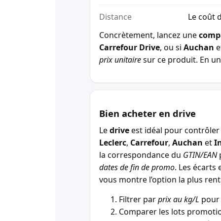
Distance
Le coût d
Concrètement, lancez une
comp
Carrefour Drive
, ou si
Auchan
e
prix unitaire
sur ce produit. En un 
Bien acheter en drive
Le
drive
est idéal pour contrôler 
Leclerc
,
Carrefour
,
Auchan
et
I
la correspondance du
GTIN/EAN
p
dates de fin de promo
. Les écarts 
vous montre l’option la plus r
Filtrer par
prix au kg/L
pour 
Comparer les lots promotio