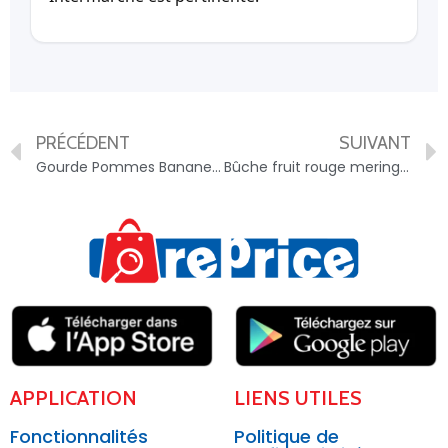
PRÉCÉDENT
SUIVANT
Gourde Pommes Bananes Et Céréales Naturnes Nestlé 90G + – 7613035251274
Bûche fruit rouge meringuée – 7613034893345
APPLICATION
LIENS UTILES
Fonctionnalités
Politique de