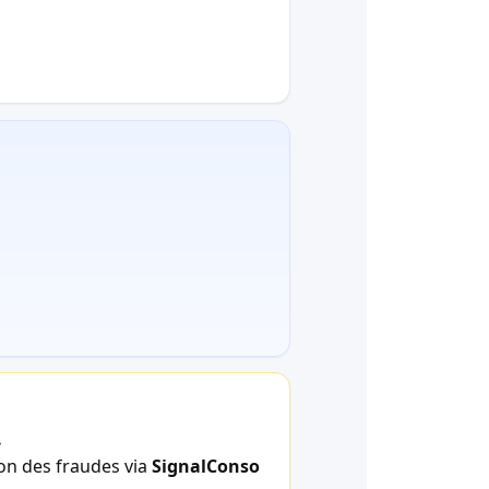
.
ion des fraudes via
SignalConso