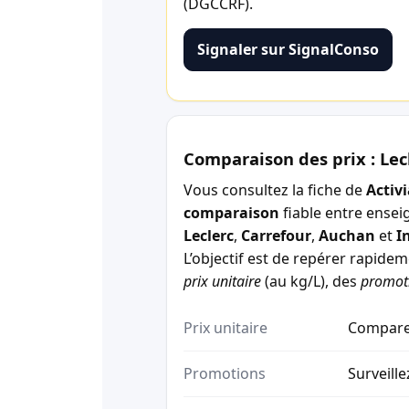
(DGCCRF).
Signaler sur SignalConso
Comparaison des prix : Lec
Vous consultez la fiche de
Activ
comparaison
fiable entre ensei
Leclerc
,
Carrefour
,
Auchan
et
I
L’objectif est de repérer rapide
prix unitaire
(au kg/L), des
promot
Prix unitaire
Comparez
Promotions
Surveille