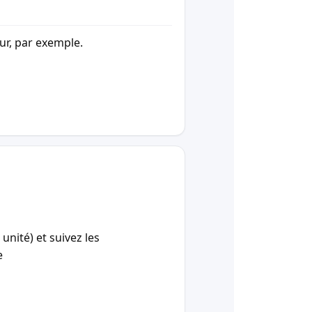
our, par exemple.
unité) et suivez les
e