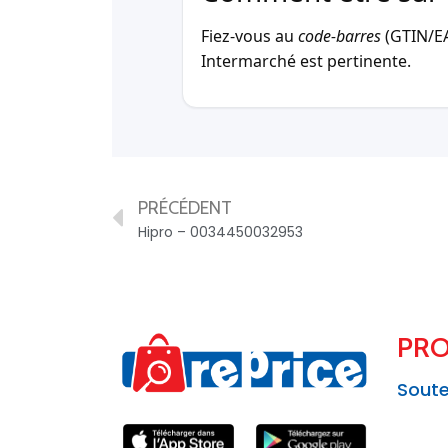
Fiez-vous au
code-barres
(GTIN/EAN
Intermarché est pertinente.
PRÉCÉDENT
Hipro – 0034450032953
PRO
Soute