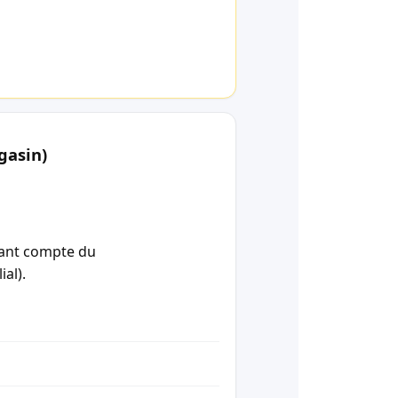
gasin)
enant compte du
ial).