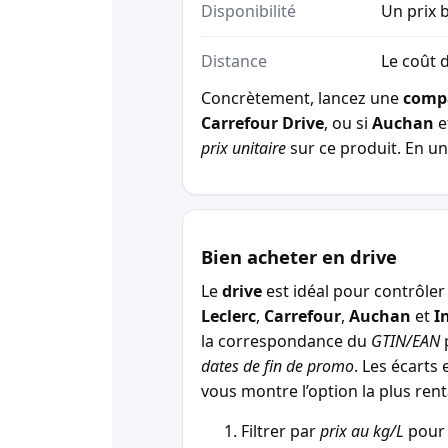
Disponibilité
Un prix b
Distance
Le coût d
Concrètement, lancez une
comp
Carrefour Drive
, ou si
Auchan
e
prix unitaire
sur ce produit. En un 
Bien acheter en drive
Le
drive
est idéal pour contrôler 
Leclerc
,
Carrefour
,
Auchan
et
I
la correspondance du
GTIN/EAN
p
dates de fin de promo
. Les écarts 
vous montre l’option la plus r
Filtrer par
prix au kg/L
pour 