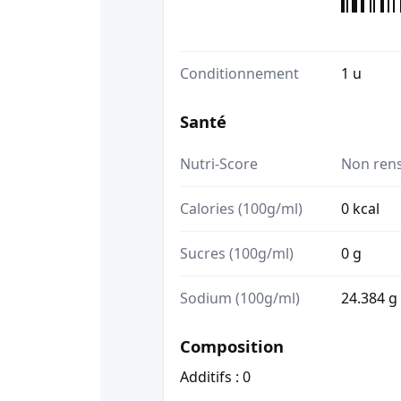
Conditionnement
1 u
Santé
Nutri-Score
Non ren
Calories (100g/ml)
0 kcal
Sucres (100g/ml)
0 g
Sodium (100g/ml)
24.384 g
Composition
Additifs : 0