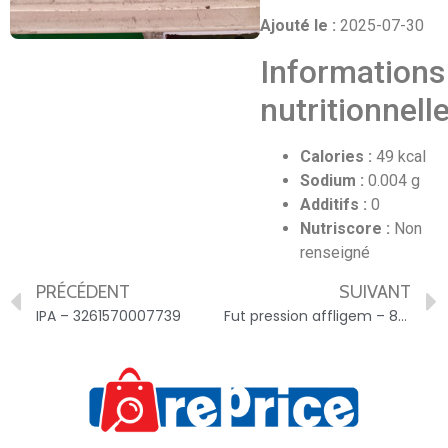
Ajouté le :
2025-07-30
Informations
nutritionnell
Calories :
49 kcal
Sodium :
0.004 g
Additifs :
0
Nutriscore :
Non
renseigné
PRÉCÉDENT
SUIVANT
IPA – 3261570007739
Fut pression affligem – 8712000051310