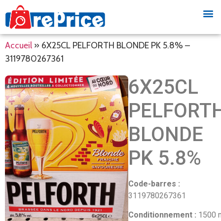
Accueil
»
6X25CL PELFORTH BLONDE PK 5.8% –
3119780267361
6X25CL
PELFORT
BLONDE
PK 5.8%
Code-barres :
3119780267361
Conditionnement :
1500 