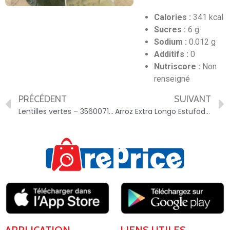
Calories :
341 kcal
Sucres :
6 g
Sodium :
0.012 g
Additifs :
0
Nutriscore :
Non
renseigné
PRÉCÉDENT
SUIVANT
Lentilles vertes – 3560071378233
Arroz Extra Longo Estufado Parboiled – 5601255323125