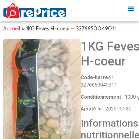
Accueil
»
1KG Feves H-coeur – 3276650049011
1KG Feve
H-coeur
Code-barres :
3276650049011
Conditionnement :
1000 
Ajouté le :
2025-07-30
Informations
nutritionnell