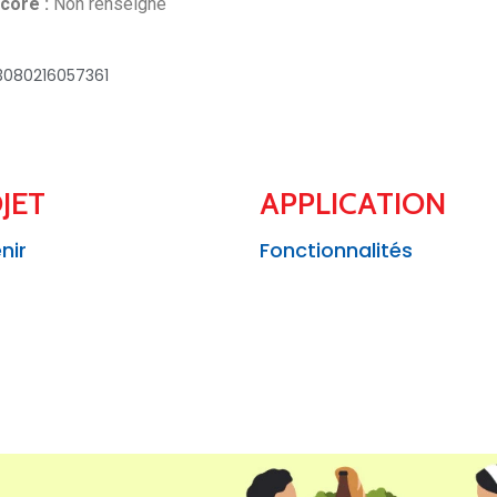
core :
Non renseigné
 3080216057361
JET
APPLICATION
nir
Fonctionnalités