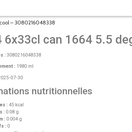
 alcool – 3080216048338
 6x33cl can 1664 5.5 deg
s :
3080216048338
ement :
1980 ml
025-07-30
ations nutritionnelles
es :
45 kcal
s :
0.08 g
m :
0.004 g
fs :
0