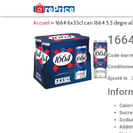
Accueil
»
1664 6x33cl can 1664 5.5 degre
1664
Code-barre
Conditionn
Ajouté le :
2
Inform
Calori
Sucre
Sodiu
Additi